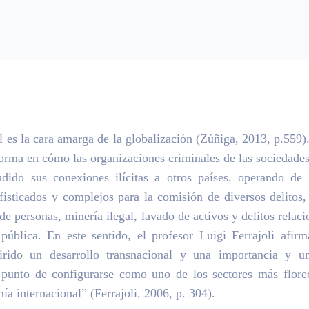
l es la cara amarga de la globalización (Zúñiga, 2013, p.559).
forma en cómo las organizaciones criminales de las sociedad
ndido sus conexiones ilícitas a otros países, operando de
isticados y complejos para la comisión de diversos delitos, 
a de personas, minería ilegal, lavado de activos y delitos relac
pública. En este sentido, el profesor Luigi Ferrajoli afir
irido un desarrollo transnacional y una importancia y un
l punto de configurarse como uno de los sectores más florec
ía internacional” (Ferrajoli, 2006, p. 304).