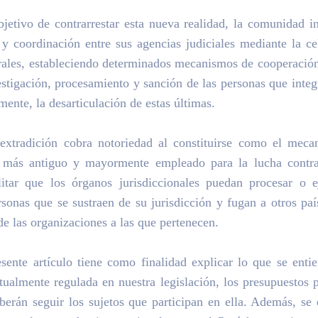
bjetivo de contrarrestar esta nueva realidad, la comunidad i
y coordinación entre sus agencias judiciales mediante la c
terales, estableciendo determinados mecanismos de cooperación 
vestigación, procesamiento y sanción de las personas que integ
mente, la desarticulación de estas últimas.
 extradición cobra notoriedad al constituirse como el mec
al más antiguo y mayormente empleado para la lucha contra
litar que los órganos jurisdiccionales puedan procesar o e
rsonas que se sustraen de su jurisdicción y fugan a otros pa
de las organizaciones a las que pertenecen.
esente artículo tiene como finalidad explicar lo que se enti
ualmente regulada en nuestra legislación, los presupuestos p
erán seguir los sujetos que participan en ella. Además, se